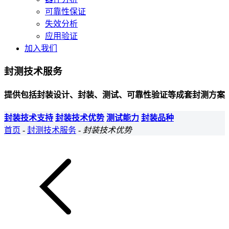
可靠性保证
失效分析
应用验证
加入我们
封测技术服务
提供包括封装设计、封装、测试、可靠性验证等成套封测方案
封装技术支持
封装技术优势
测试能力
封装品种
首页
-
封测技术服务
-
封装技术优势