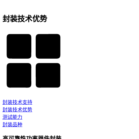
封装技术优势
封装技术支持
封装技术优势
测试能力
封装品种
高可靠性功率器件封装