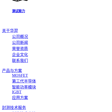
测试能力
关于华羿
公司概况
公司新闻
荣誉资质
企业文化
联系我们
产品与方案
MOSFET
第三代半导体
智能功率模块
IGBT
应用方案
封测技术服务