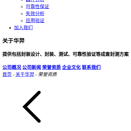
可靠性保证
失效分析
应用验证
加入我们
关于华羿
提供包括封装设计、封装、测试、可靠性验证等成套封测方案
公司概况
公司新闻
荣誉资质
企业文化
联系我们
首页
-
关于华羿
-
荣誉资质