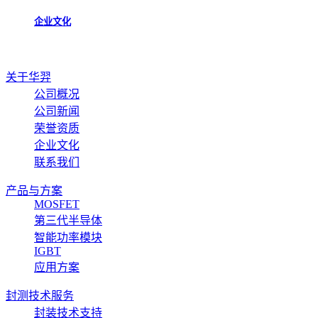
企业文化
关于华羿
公司概况
公司新闻
荣誉资质
企业文化
联系我们
产品与方案
MOSFET
第三代半导体
智能功率模块
IGBT
应用方案
封测技术服务
封装技术支持