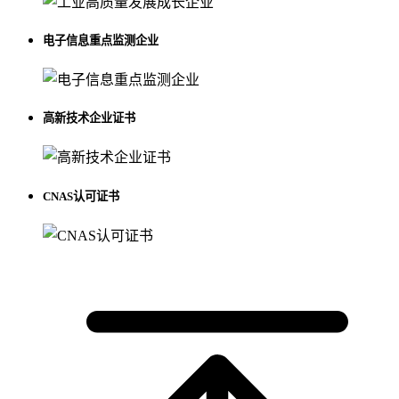
电子信息重点监测企业
高新技术企业证书
CNAS认可证书