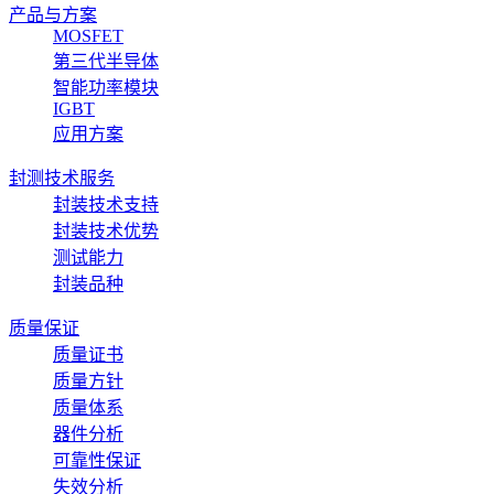
产品与方案
MOSFET
第三代半导体
智能功率模块
IGBT
应用方案
封测技术服务
封装技术支持
封装技术优势
测试能力
封装品种
质量保证
质量证书
质量方针
质量体系
器件分析
可靠性保证
失效分析