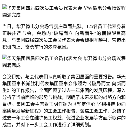
当日，华羿微电分会场气氛庄重而热烈。125名员工代表身着
正装庄严与会，会场内"破局而立 向新而生"的横幅醒目高
悬，与集团四届四次员工会员代表大会会标相互映衬，营造出
积极向上、奋勇前行的浓厚氛围。
会议伊始，与会代表们认真听取了集团层面的重要报告。华天
集团董事长肖胜利代表集团董事会作题为《破局而立 向新而
生》的工作报告，全面回顾了过去一年集团的发展历程，深入
分析了当前面临的形势与挑战，明确了未来发展的战略方向和
目标。集团工会主席张玉明作题为《坚定信心 坚韧拼搏 迈向
高质量发展新征程》的工会工作报告，聚焦工会工作，总结了
过去一年工会在维护员工权益、促进企业发展等方面所取得的
成绩，并对下一步工会工作进行了详细规划。