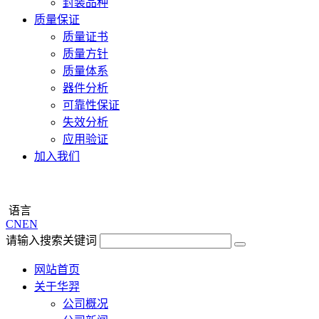
封装品种
质量保证
质量证书
质量方针
质量体系
器件分析
可靠性保证
失效分析
应用验证
加入我们
语言
CN
EN
请输入搜索关键词
网站首页
关于华羿
公司概况