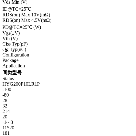
Vds Min (V)
ID@TC=25℃
RDS(on) Max 10V(mΩ)
RDS(on) Max 4.5V(mΩ)
PD@TC=25℃ (W)
Vgs(±V)
Vth (V)
Ciss Typ(pF)
Qg Typ(nC)
Configuration
Package
Application
同类型号
Status
HYG200P10LR1P
-100
-80
28
32
214
20
-1~-3
11520
181