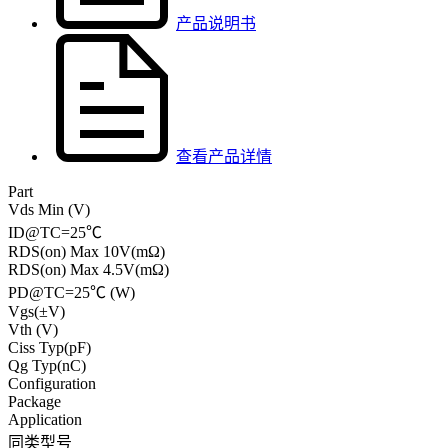
产品说明书
查看产品详情
Part
Vds Min (V)
ID@TC=25℃
RDS(on) Max 10V(mΩ)
RDS(on) Max 4.5V(mΩ)
PD@TC=25℃ (W)
Vgs(±V)
Vth (V)
Ciss Typ(pF)
Qg Typ(nC)
Configuration
Package
Application
同类型号