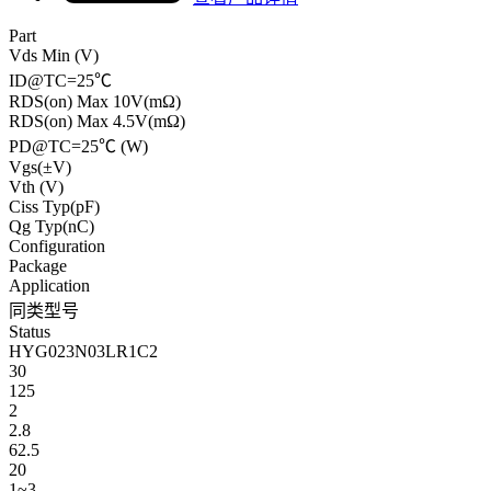
Part
Vds Min (V)
ID@TC=25℃
RDS(on) Max 10V(mΩ)
RDS(on) Max 4.5V(mΩ)
PD@TC=25℃ (W)
Vgs(±V)
Vth (V)
Ciss Typ(pF)
Qg Typ(nC)
Configuration
Package
Application
同类型号
Status
HYG023N03LR1C2
30
125
2
2.8
62.5
20
1~3