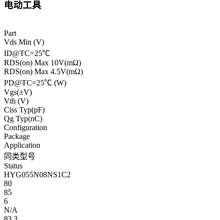
电动工具
Part
Vds Min (V)
ID@TC=25℃
RDS(on) Max 10V(mΩ)
RDS(on) Max 4.5V(mΩ)
PD@TC=25℃ (W)
Vgs(±V)
Vth (V)
Ciss Typ(pF)
Qg Typ(nC)
Configuration
Package
Application
同类型号
Status
HYG055N08NS1C2
80
85
6
N/A
83.3